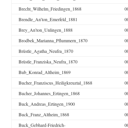
Brecht_Wilhelm_Friedingen_1868
0
Brendle_An’ton_Emerfeld_1881
0
Brey_An’ton_Unlingen_1888
0
Brodbek_Marianna_Pflummern_1870
0
Brüstle_Agatha_Neufra_1870
0
Brüstle_Franziska_Neufra_1870
0
Bub_Konrad_Altheim_1869
0
Bucher_Franziscus_Heiligkreuztal_1868
0
Bucher_Johannes_Ertingen_1868
0
Buck_Andreas_Ertingen_1900
0
Buck_Franz_Altheim_1868
0
Buck_Gebhard-Friedrich-
0