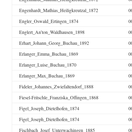
Engenhardt_Mathias_Heiligkreutzal_1872
0
Engler_Oswald_Ertingen_1874
0
Englert_An’ton_Waldhausen_1898
0
Erhart_Johann_Georg_Buchau_1892
0
Erlanger_Emma_Buchau_1869
0
Erlanger_Luise_Buchau_1870
0
Erlanger_Max_Buchau_1869
0
Fideler_Johannes_Zwiefaltendorf_1888
0
Fiesel-Fritschle_Franziska_Offingen_1868
0
Figel_Joseph_Dietelhofen_1874
0
Figel_Joseph_Dietelhofen_1874
0
Fischbach_Josef_Unterwachingen_1885
0