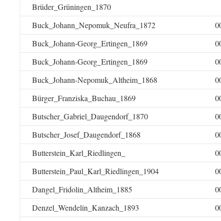
Brüder_Grüningen_1870
Buck_Johann_Nepomuk_Neufra_1872
0
Buck_Johann-Georg_Ertingen_1869
0
Buck_Johann-Georg_Ertingen_1869
0
Buck_Johann-Nepomuk_Altheim_1868
0
Bürger_Franziska_Buchau_1869
0
Butscher_Gabriel_Daugendorf_1870
0
Butscher_Josef_Daugendorf_1868
0
Butterstein_Karl_Riedlingen_
0
Butterstein_Paul_Karl_Riedlingen_1904
0
Dangel_Fridolin_Altheim_1885
0
Denzel_Wendelin_Kanzach_1893
0