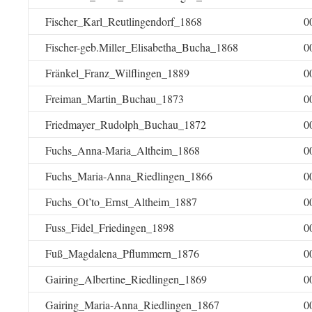
Fischer_Karl_Reutlingendorf_1868
0
Fischer-geb.Miller_Elisabetha_Bucha_1868
0
Fränkel_Franz_Wilflingen_1889
0
Freiman_Martin_Buchau_1873
0
Friedmayer_Rudolph_Buchau_1872
0
Fuchs_Anna-Maria_Altheim_1868
0
Fuchs_Maria-Anna_Riedlingen_1866
0
Fuchs_Ot’to_Ernst_Altheim_1887
0
Fuss_Fidel_Friedingen_1898
0
Fuß_Magdalena_Pflummern_1876
0
Gairing_Albertine_Riedlingen_1869
0
Gairing_Maria-Anna_Riedlingen_1867
0