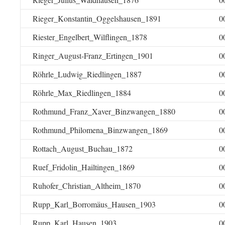
Rieger_Konstantin_Oggelshausen_1891
0
Riester_Engelbert_Wilflingen_1878
0
Ringer_August-Franz_Ertingen_1901
0
Röhrle_Ludwig_Riedlingen_1887
0
Röhrle_Max_Riedlingen_1884
0
Rothmund_Franz_Xaver_Binzwangen_1880
0
Rothmund_Philomena_Binzwangen_1869
0
Rottach_August_Buchau_1872
0
Ruef_Fridolin_Hailtingen_1869
0
Ruhofer_Christian_Altheim_1870
0
Rupp_Karl_Borromäus_Hausen_1903
0
Rupp_Karl_Hausen_1903
0