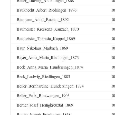
Bauer_Ludwig_Andelfingen_1868
0
Bauknecht_Albert_Riedlingen_1896
0
Baumann_Adolf_Buchau_1892
0
Baumeister_Kreszenz_Kanzach_1870
0
Baumeister_Theresia_Kappel_1869
0
Baur_Nikolaus_Marbach_1869
0
Bayer_Anna_Maria_Riedlingen_1873
0
Beck_Anna_Maria_Hundersingen_1874
0
Beck_Ludwig_Riedlingen_1883
0
Beller_Bernhardine_Hundersingen_1874
0
Beller_Felix_Binzwangen_1903
0
Berner_Josef_Heiligkreuztal_1869
0
Binger_Joseph_Friedingen_1868
0