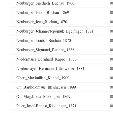
Neuburger_Friedrich_Buchau_1900
0
Neuburger_Isidor_Buchau_1869
0
Neuburger_Jette_Buchau_1870
0
Neuburger_Johann-Nepomuk_Egelfingen_1871
0
Neuburger_Louisa_Buchau_1870
0
Neuburger_Sigmund_Buchau_1886
0
Niedermaier_Bernhard_Kappel_1873
0
Niedermayer_Hermann_Uttenweiler_1881
0
Obert_Maximilian_Kappel_1900
0
Ott_Bartholomäus_Ittenhausen_1899
0
Ott_Magdalena_Mörsingen_1869
0
Peter_Josef-Baptist_Riedlingen_1871
0