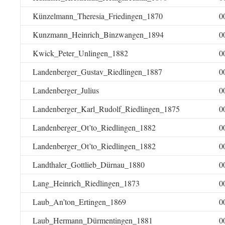
Künzelmann_Theresia_Friedingen_1870
0
Kunzmann_Heinrich_Binzwangen_1894
0
Kwick_Peter_Unlingen_1882
0
Landenberger_Gustav_Riedlingen_1887
0
Landenberger_Julius
0
Landenberger_Karl_Rudolf_Riedlingen_1875
0
Landenberger_Ot’to_Riedlingen_1882
0
Landenberger_Ot’to_Riedlingen_1882
0
Landthaler_Gottlieb_Dürnau_1880
0
Lang_Heinrich_Riedlingen_1873
0
Laub_An’ton_Ertingen_1869
0
Laub_Hermann_Dürmentingen_1881
0