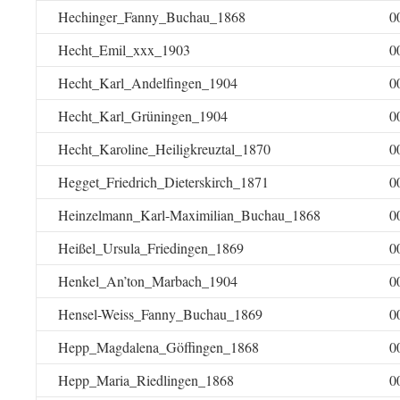
Hechinger_Fanny_Buchau_1868
0
Hecht_Emil_xxx_1903
0
Hecht_Karl_Andelfingen_1904
0
Hecht_Karl_Grüningen_1904
0
Hecht_Karoline_Heiligkreuztal_1870
0
Hegget_Friedrich_Dieterskirch_1871
0
Heinzelmann_Karl-Maximilian_Buchau_1868
0
Heißel_Ursula_Friedingen_1869
0
Henkel_An’ton_Marbach_1904
0
Hensel-Weiss_Fanny_Buchau_1869
0
Hepp_Magdalena_Göffingen_1868
0
Hepp_Maria_Riedlingen_1868
0