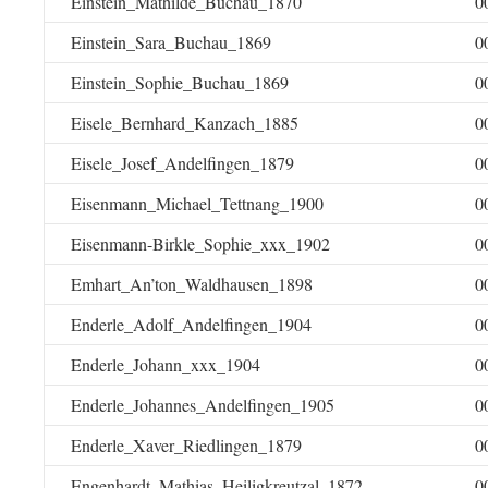
Einstein_Mathilde_Buchau_1870
0
Einstein_Sara_Buchau_1869
0
Einstein_Sophie_Buchau_1869
0
Eisele_Bernhard_Kanzach_1885
0
Eisele_Josef_Andelfingen_1879
0
Eisenmann_Michael_Tettnang_1900
0
Eisenmann-Birkle_Sophie_xxx_1902
0
Emhart_An’ton_Waldhausen_1898
0
Enderle_Adolf_Andelfingen_1904
0
Enderle_Johann_xxx_1904
0
Enderle_Johannes_Andelfingen_1905
0
Enderle_Xaver_Riedlingen_1879
0
Engenhardt_Mathias_Heiligkreutzal_1872
0