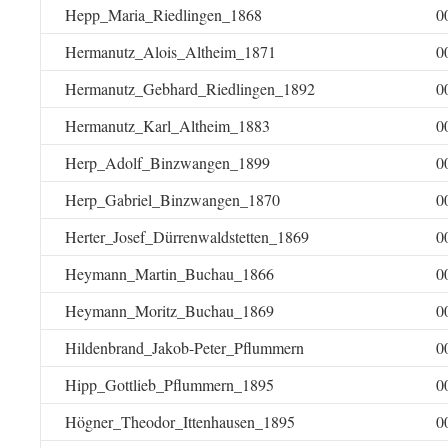
Hepp_Maria_Riedlingen_1868
0
Hermanutz_Alois_Altheim_1871
0
Hermanutz_Gebhard_Riedlingen_1892
0
Hermanutz_Karl_Altheim_1883
0
Herp_Adolf_Binzwangen_1899
0
Herp_Gabriel_Binzwangen_1870
0
Herter_Josef_Dürrenwaldstetten_1869
0
Heymann_Martin_Buchau_1866
0
Heymann_Moritz_Buchau_1869
0
Hildenbrand_Jakob-Peter_Pflummern
0
Hipp_Gottlieb_Pflummern_1895
0
Högner_Theodor_Ittenhausen_1895
0