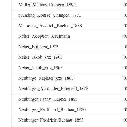
Müller_Mathias_Ertingen_1894
0
Munding_Konrad_Unlingen_1870
0
Mussotter_Friedrich_Buchau_1888
0
Neher_Adoption_Kaufmann
0
Neher_Ertingen_1903
0
Neher_Jakob_xxx_1903
0
Neher_Jakob_xxx_1903
0
Neuburge_Raphael_xxx_1868
0
Neuburger_Alexander_Emerfeld_1876
0
Neuburger_Fanny_Kappel_1883
0
Neuburger_Ferdinand_Buchau_1880
0
Neuburger_Friedrich_Buchau_1893
0