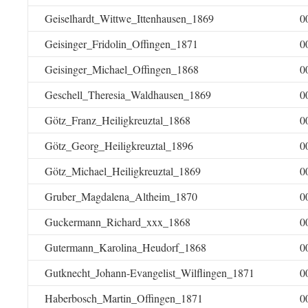
Geiselhardt_Wittwe_Ittenhausen_1869
0
Geisinger_Fridolin_Offingen_1871
0
Geisinger_Michael_Offingen_1868
0
Geschell_Theresia_Waldhausen_1869
0
Götz_Franz_Heiligkreuztal_1868
0
Götz_Georg_Heiligkreuztal_1896
0
Götz_Michael_Heiligkreuztal_1869
0
Gruber_Magdalena_Altheim_1870
0
Guckermann_Richard_xxx_1868
0
Gutermann_Karolina_Heudorf_1868
0
Gutknecht_Johann-Evangelist_Wilflingen_1871
0
Haberbosch_Martin_Offingen_1871
0