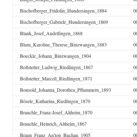
Bischofberger_Fridolin_Hundersingen_1884
0
Bischofberger_Gabriele_Hundersingen_1869
0
Blank_Josef_Andelfingen_1868
0
Blum_Karoline_Therese_Binzwangen_1883
0
Boeckle_Johann_Binzwangen_1904
0
Bollstetter_Ludwig_Riedlingen_1867
0
Bollstetter_Marcell_Riedlingen_1871
0
Bonsold_Johanna_Dorothea_Pflummern_1893
0
Bösele_Katharina_Riedlingen_1870
0
Brauchle_Franz-Josef_Altheim_1870
0
Brauchle_Heinrich_Altheim_1867
0
Braun_Franz_An’ton_Buchau_1905
0