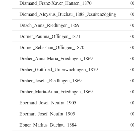
Diamand_Franz-Xaver_Hausen_1870
0
Diemand_Aloysius_Buchau_1888_Jesuitenzögling
0
Ditsch_Anna_Riedlingen_1869
0
Dorner_Paulina_Offingen_1871
0
Dorner_Sebastian_Offingen_1870
0
Dreher_Anna-Maria_Friedingen_1869
0
Dreher_Gottfried_Unterwachingen_1879
0
Dreher_Josefa_Riedlingen_1869
0
Dreher_Maria-Anna_Friedingen_1869
0
Eberhard_Josef_Neufra_1905
0
Eberhart_Josef_Neufra_1905
0
Ebner_Markus_Buchau_1884
0