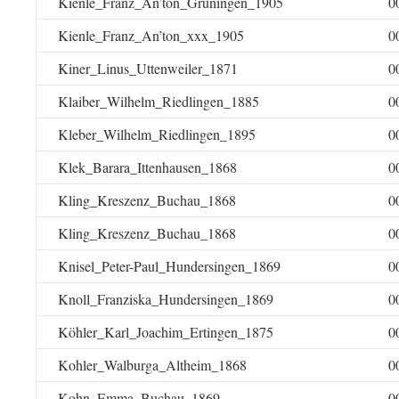
Kienle_Franz_An’ton_Grüningen_1905
0
Kienle_Franz_An’ton_xxx_1905
0
Kiner_Linus_Uttenweiler_1871
0
Klaiber_Wilhelm_Riedlingen_1885
0
Kleber_Wilhelm_Riedlingen_1895
0
Klek_Barara_Ittenhausen_1868
0
Kling_Kreszenz_Buchau_1868
0
Kling_Kreszenz_Buchau_1868
0
Knisel_Peter-Paul_Hundersingen_1869
0
Knoll_Franziska_Hundersingen_1869
0
Köhler_Karl_Joachim_Ertingen_1875
0
Kohler_Walburga_Altheim_1868
0
Kohn_Emma_Buchau_1869
0