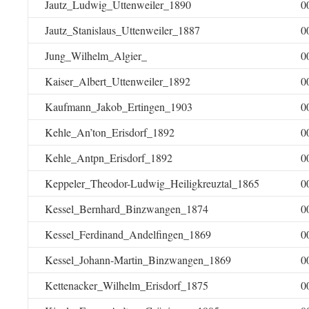
Jautz_Ludwig_Uttenweiler_1890
0
Jautz_Stanislaus_Uttenweiler_1887
0
Jung_Wilhelm_Algier_
0
Kaiser_Albert_Uttenweiler_1892
0
Kaufmann_Jakob_Ertingen_1903
0
Kehle_An’ton_Erisdorf_1892
0
Kehle_Antpn_Erisdorf_1892
0
Keppeler_Theodor-Ludwig_Heiligkreuztal_1865
0
Kessel_Bernhard_Binzwangen_1874
0
Kessel_Ferdinand_Andelfingen_1869
0
Kessel_Johann-Martin_Binzwangen_1869
0
Kettenacker_Wilhelm_Erisdorf_1875
0