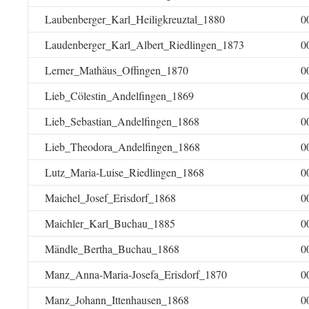
Laubenberger_Karl_Heiligkreuztal_1880
0
Laudenberger_Karl_Albert_Riedlingen_1873
0
Lerner_Mathäus_Offingen_1870
0
Lieb_Cölestin_Andelfingen_1869
0
Lieb_Sebastian_Andelfingen_1868
0
Lieb_Theodora_Andelfingen_1868
0
Lutz_Maria-Luise_Riedlingen_1868
0
Maichel_Josef_Erisdorf_1868
0
Maichler_Karl_Buchau_1885
0
Mändle_Bertha_Buchau_1868
0
Manz_Anna-Maria-Josefa_Erisdorf_1870
0
Manz_Johann_Ittenhausen_1868
0