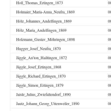
Holl_Thomas_Ertingen_1873
0
Holmaier_Maria-Anna_Neufra_1869
0
Hölz_Johannes_Andelfingen_1869
0
Hölz_Maria_Andelfingen_1869
0
Holzmann_Gustav_Möhringen_1898
0
Hugger_Josef_Neufra_1870
0
Jäggle_An’ton_Hailtingen_1872
0
Jäggle_Josef_Ertingen_1868
0
Jäggle_Richard_Ertingen_1870
0
Jäggle_Simon_Ertingen_1879
0
Jaisle_Julius_Zwiefaltendorf_1890
0
Jautz_Johann_Georg_Uttenweiler_1890
0