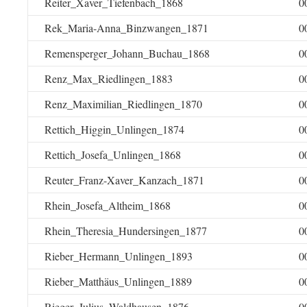
Reiter_Xaver_Tiefenbach_1868
0
Rek_Maria-Anna_Binzwangen_1871
0
Remensperger_Johann_Buchau_1868
0
Renz_Max_Riedlingen_1883
0
Renz_Maximilian_Riedlingen_1870
0
Rettich_Higgin_Unlingen_1874
0
Rettich_Josefa_Unlingen_1868
0
Reuter_Franz-Xaver_Kanzach_1871
0
Rhein_Josefa_Altheim_1868
0
Rhein_Theresia_Hundersingen_1877
0
Rieber_Hermann_Unlingen_1893
0
Rieber_Matthäus_Unlingen_1889
0
Rieger_Julius_Waldhausen_1876
0