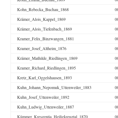
Kohn_Rebecka_Buchau_1868
0
Krämer_Alois_Kappel_1869
0
Krämer_Alois_Tiefenbach_1869
0
Kramer_Felix_Binzwangen_1881
0
Kramer_Josef_Altheim_1876
0
Krämer_Mathilde_Riedlingen_1869
0
Kramer_Richard_Riedlingen_1895
0
Kretz_Karl_Oggelshausen_1893
0
Kuhn_Johann_Nepomuk_Uttenweiler_1883
0
Kuhn_Josef_Uttenweiler_1892
0
Kuhn_Ludwig_Uttenweiler_1887
0
Kümmer_Kreszentia_Heiligkreuztal_1870
0