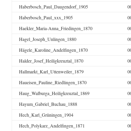
Haberbosch_Paul_Daugendorf_1905
0
Haberbosch_Paul_xxx_1905
0
Haekler_Maria-Anna_Friedingen_1870
0
Hagel_Joseph_Unlingen_1880
0
Hägele_Karoline_Andelfingen_1870
0
Halder_Josef_Heiligkreuztal_1870
0
Hallmarkt_Karl_Uttenweiler_1879
0
Haueisen_Pauline_Riedlingen_1870
0
Haug_Walburga_Heiligkreuztal_1869
0
Hayum_Gabriel_Buchau_1888
0
Hech_Karl_Grüningen_1904
0
Hech_Polykarz_Andelfingen_1871
0