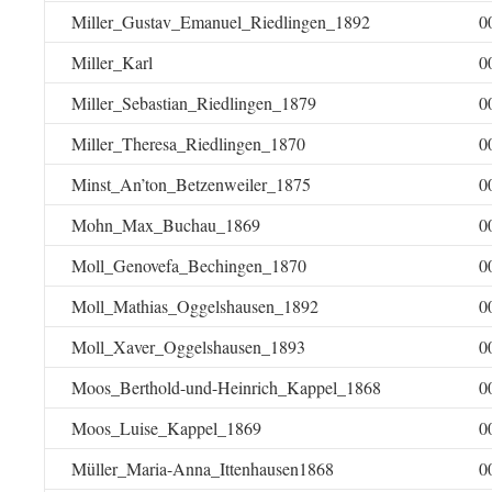
Miller_Gustav_Emanuel_Riedlingen_1892
0
Miller_Karl
0
Miller_Sebastian_Riedlingen_1879
0
Miller_Theresa_Riedlingen_1870
0
Minst_An’ton_Betzenweiler_1875
0
Mohn_Max_Buchau_1869
0
Moll_Genovefa_Bechingen_1870
0
Moll_Mathias_Oggelshausen_1892
0
Moll_Xaver_Oggelshausen_1893
0
Moos_Berthold-und-Heinrich_Kappel_1868
0
Moos_Luise_Kappel_1869
0
Müller_Maria-Anna_Ittenhausen1868
0