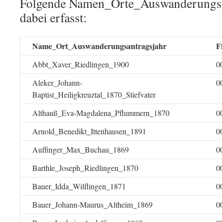
Folgende Namen_Orte_Auswanderungsan
dabei erfasst:
Name_Ort_Auswanderungsantragsjahr
F
Abbt_Xaver_Riedlingen_1900
0
Aleker_Johann-
0
Baptist_Heiligkreuztal_1870_Stiefvater
Althauß_Eva-Magdalena_Pflummern_1870
0
Arnold_Benedikt_Ittenhausen_1891
0
Auffinger_Max_Buchau_1869
0
Barthle_Joseph_Riedlingen_1870
0
Bauer_Idda_Wilflingen_1871
0
Bauer_Johann-Maurus_Altheim_1869
0