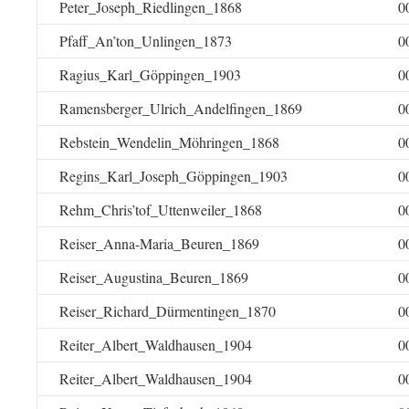
Peter_Joseph_Riedlingen_1868
0
Pfaff_An’ton_Unlingen_1873
0
Ragius_Karl_Göppingen_1903
0
Ramensberger_Ulrich_Andelfingen_1869
0
Rebstein_Wendelin_Möhringen_1868
0
Regins_Karl_Joseph_Göppingen_1903
0
Rehm_Chris’tof_Uttenweiler_1868
0
Reiser_Anna-Maria_Beuren_1869
0
Reiser_Augustina_Beuren_1869
0
Reiser_Richard_Dürmentingen_1870
0
Reiter_Albert_Waldhausen_1904
0
Reiter_Albert_Waldhausen_1904
0