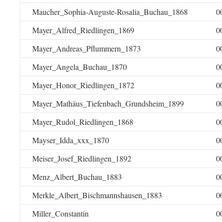
Maucher_Sophia-Auguste-Rosalia_Buchau_1868
0
Mayer_Alfred_Riedlingen_1869
0
Mayer_Andreas_Pflummern_1873
0
Mayer_Angela_Buchau_1870
0
Mayer_Honor_Riedlingen_1872
0
Mayer_Mathäus_Tiefenbach_Grundsheim_1899
0
Mayer_Rudol_Riedlingen_1868
0
Mayser_Idda_xxx_1870
0
Meiser_Josef_Riedlingen_1892
0
Menz_Albert_Buchau_1883
0
Merkle_Albert_Bischmannshausen_1883
0
Miller_Constantin
0