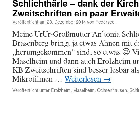
Schlichthärle – dank der Kir
deutscher
Zweitschriften ein paar Erwei
Politiker
(Deutsche
Veröffentlicht am
23. Dezember 2014
von
Federsee
Zentrumspartei,
CDU)
Meine UrUr-Großmutter An’tonia Schlic
Brasenberg bringt ja etwas Ahnen mit d
„herumgekommen“ sind, so etwas 😉 Vi
Maselheim und dann auch Erolzheim u
KB Zweitschriften sind besser lesbar al
Mikrofilmen …
Weiterlesen
→
Veröffentlicht unter
Erolzheim
,
Maselheim
,
Ochsenhausen
,
Schl