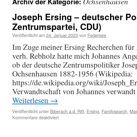
Ochsenhausen
Archiv der Kategorie:
Joseph Ersing – deutscher Pol
Zentrumspartei, CDU)
Veröffentlicht am
24. Januar 2023
von
Federsee
Im Zuge meiner Ersing Recherchen für
verh. Rebholz hatte mich Johannes Ange
ob der deutsche Zentrumspolitiker Jose
Ochsenhausen 1882-1956 (Wikipedia:
https://de.wikipedia.org/wiki/Joseph_Er
Verwandtschaft von Johannes verwandt i
Weiterlesen
→
Veröffentlicht unter
Biberach a.d. Riß
,
Ersing
,
Familysearch
,
Mas
für
Kommentare deaktiviert
Joseph
Ersing
–