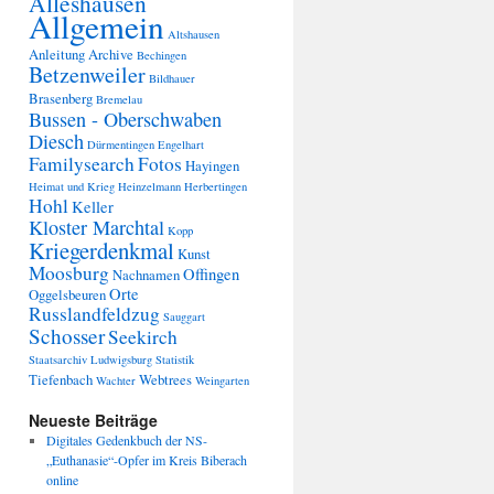
Alleshausen
Allgemein
Altshausen
Anleitung
Archive
Bechingen
Betzenweiler
Bildhauer
Brasenberg
Bremelau
Bussen - Oberschwaben
Diesch
Dürmentingen
Engelhart
Familysearch
Fotos
Hayingen
Heimat und Krieg
Heinzelmann
Herbertingen
Hohl
Keller
Kloster Marchtal
Kopp
Kriegerdenkmal
Kunst
Moosburg
Offingen
Nachnamen
Orte
Oggelsbeuren
Russlandfeldzug
Sauggart
Schosser
Seekirch
Staatsarchiv Ludwigsburg
Statistik
Tiefenbach
Webtrees
Wachter
Weingarten
Neueste Beiträge
Digitales Gedenkbuch der NS-
„Euthanasie“-Opfer im Kreis Biberach
online