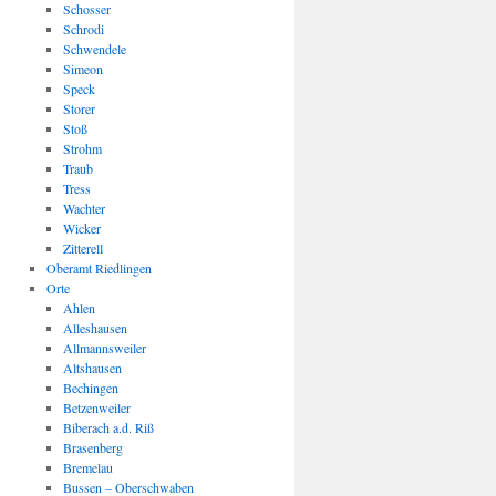
Schosser
Schrodi
Schwendele
Simeon
Speck
Storer
Stoß
Strohm
Traub
Tress
Wachter
Wicker
Zitterell
Oberamt Riedlingen
Orte
Ahlen
Alleshausen
Allmannsweiler
Altshausen
Bechingen
Betzenweiler
Biberach a.d. Riß
Brasenberg
Bremelau
Bussen – Oberschwaben