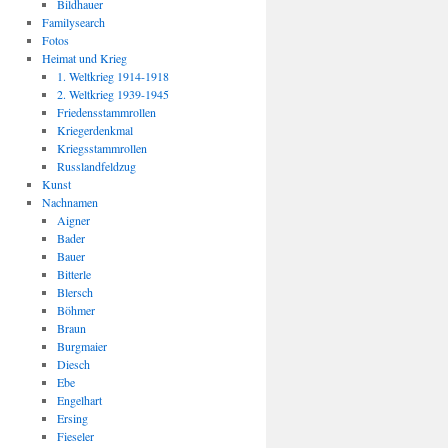
Bildhauer
Familysearch
Fotos
Heimat und Krieg
1. Weltkrieg 1914-1918
2. Weltkrieg 1939-1945
Friedensstammrollen
Kriegerdenkmal
Kriegsstammrollen
Russlandfeldzug
Kunst
Nachnamen
Aigner
Bader
Bauer
Bitterle
Blersch
Böhmer
Braun
Burgmaier
Diesch
Ebe
Engelhart
Ersing
Fieseler