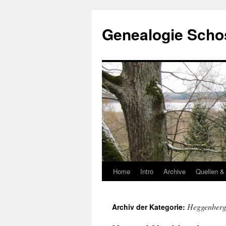
Zum
Inhalt
Genealogie Schos
springen
Home
Intro
Archive
Quellen &
Heggenberg
Archiv der Kategorie: