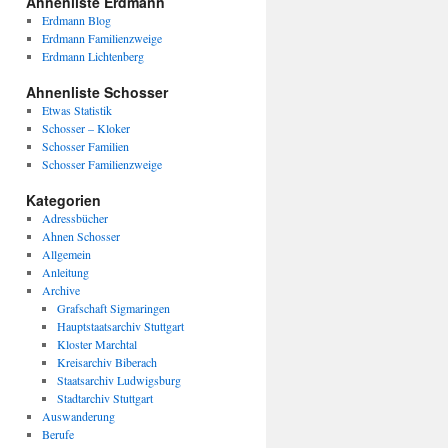
Ahnenliste Erdmann
Erdmann Blog
Erdmann Familienzweige
Erdmann Lichtenberg
Ahnenliste Schosser
Etwas Statistik
Schosser – Kloker
Schosser Familien
Schosser Familienzweige
Kategorien
Adressbücher
Ahnen Schosser
Allgemein
Anleitung
Archive
Grafschaft Sigmaringen
Hauptstaatsarchiv Stuttgart
Kloster Marchtal
Kreisarchiv Biberach
Staatsarchiv Ludwigsburg
Stadtarchiv Stuttgart
Auswanderung
Berufe