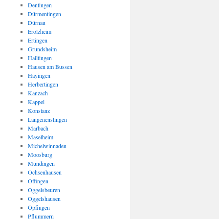
Dentingen
Dürmentingen
Dürnau
Erolzheim
Ertingen
Grundsheim
Hailtingen
Hausen am Bussen
Hayingen
Herbertingen
Kanzach
Kappel
Konstanz
Langenenslingen
Marbach
Maselheim
Michelwinnaden
Moosburg
Mundingen
Ochsenhausen
Offingen
Oggelsbeuren
Oggelshausen
Öpfingen
Pflummern