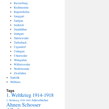
Ravensburg
Rechtenstein
Rupertshofen
Sauggart
Saulgau
Seekirch
Steinhilben
Stuttgart
Tafertsweiler
Tiefenbach
Uigendorf
Unlingen
Uttenweiler
Weingarten
Wilfertsweiler
Wolfertsreute
Zwiefalten
Statistik
Webtrees
Tags
1. Weltkrieg 1914-1918
Adressbücher
2. Weltkrieg 1939-1945
Ahnen Schosser