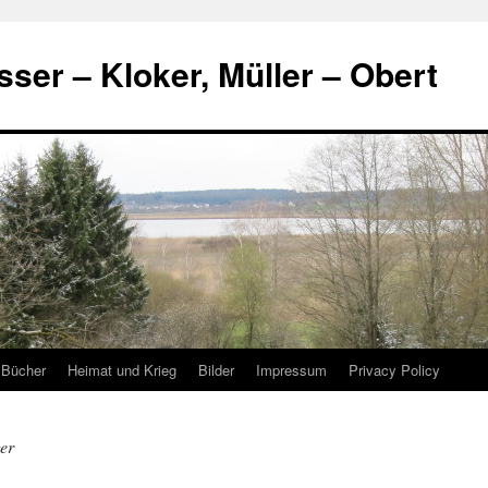
ser – Kloker, Müller – Obert
 Bücher
Heimat und Krieg
Bilder
Impressum
Privacy Policy
er