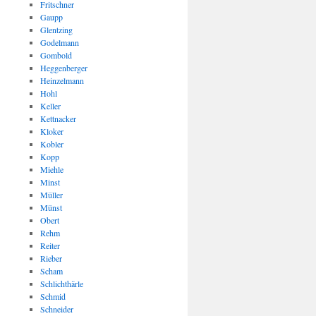
Fritschner
Gaupp
Glentzing
Godelmann
Gombold
Heggenberger
Heinzelmann
Hohl
Keller
Kettnacker
Kloker
Kobler
Kopp
Miehle
Minst
Müller
Münst
Obert
Rehm
Reiter
Rieber
Scham
Schlichthärle
Schmid
Schneider