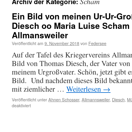
Scham
Archiv der Kategorie:
Ein Bild von meinen Ur-Ur-Gr
Diesch oo Maria Luise Scham
Allmansweiler
Veröffentlicht am
9. November 2018
von
Federsee
Auf der Tafel des Kriegervereins Allman
Bild von Thomas Diesch, der Vater vo
meinem Urgroßvater. Schön, jetzt gibt 
Bild. Und nachdem dieses Bild bekannt
mit ziemlicher …
Weiterlesen
→
Veröffentlicht unter
Ahnen Schosser
,
Allmannsweiler
,
Diesch
,
Mü
für
deaktiviert
Ein
Bild
von
meinen