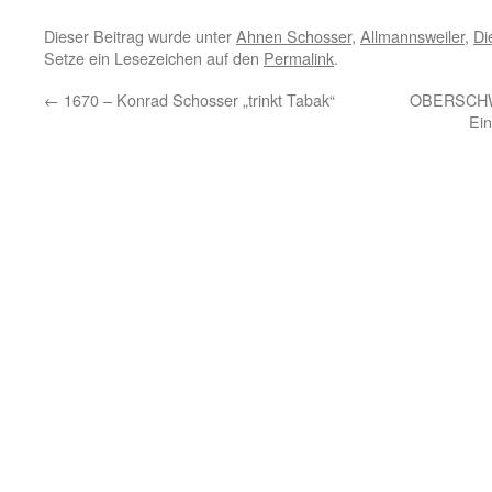
Dieser Beitrag wurde unter
Ahnen Schosser
,
Allmannsweiler
,
Di
Setze ein Lesezeichen auf den
Permalink
.
←
1670 – Konrad Schosser „trinkt Tabak“
OBERSCHW
Ei