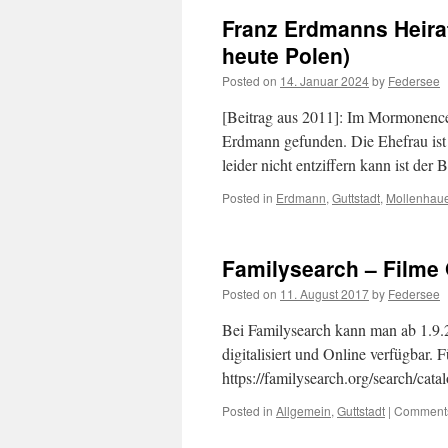
Franz Erdmanns Heirat
heute Polen)
Posted on
14. Januar 2024
by
Federsee
[Beitrag aus 2011]: Im Mormonence
Erdmann gefunden. Die Ehefrau ist
leider nicht entziffern kann ist de
Posted in
Erdmann
,
Guttstadt
,
Mollenhaue
Familysearch – Filme 
Posted on
11. August 2017
by
Federsee
Bei Familysearch kann man ab 1.9.2
digitalisiert und Online verfügbar. 
https://familysearch.org/search/c
Posted in
Allgemein
,
Guttstadt
|
Comments