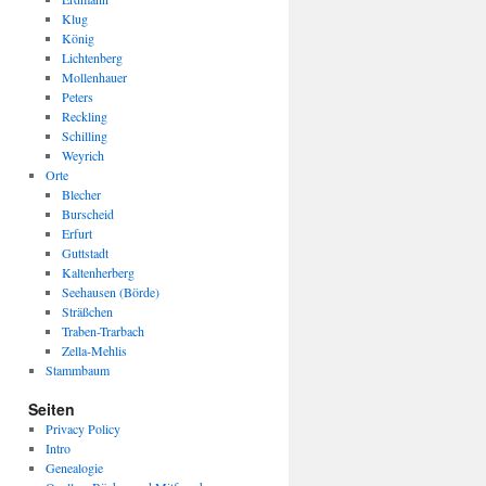
Klug
König
Lichtenberg
Mollenhauer
Peters
Reckling
Schilling
Weyrich
Orte
Blecher
Burscheid
Erfurt
Guttstadt
Kaltenherberg
Seehausen (Börde)
Sträßchen
Traben-Trarbach
Zella-Mehlis
Stammbaum
Seiten
Privacy Policy
Intro
Genealogie