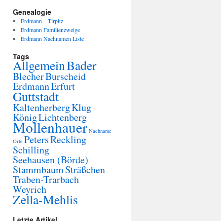
Genealogie
Erdmann – Tirpitz
Erdmann Familienzweige
Erdmann Nachnamen Liste
Tags
Allgemein
Bader
Blecher
Burscheid
Erdmann
Erfurt
Guttstadt
Kaltenherberg
Klug
König
Lichtenberg
Mollenhauer
Nachname
Peters
Reckling
Orte
Schilling
Seehausen (Börde)
Stammbaum
Sträßchen
Traben-Trarbach
Weyrich
Zella-Mehlis
Letzte Artikel