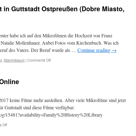
 in Guttstadt Ostpreußen (Dobre Miasto,
nter habe ich auf den Mikrofilmen die Hochzeit von Franz
 Natalie Mollenhauer. Anbei Fotos vom Kirchenbuch. Was ich
r Beruf des Vaters. Der Beruf wurde als …
Continue reading
→
on
r
,
Stammbaum
|
Comments Off
Franz
Erdmanns
Heirat
Online
in
Guttstadt
Ostpreußen
(Dobre
017 keine Filme mehr ausleihen. Aber viele Mikrofilme sind jetzt
Miasto,
Für Guttstadt sind diese Filme verfügbar:
heute
atalog/15481?availability=Family%20History%20Library
Polen)
on
 Off
Familysearch
–